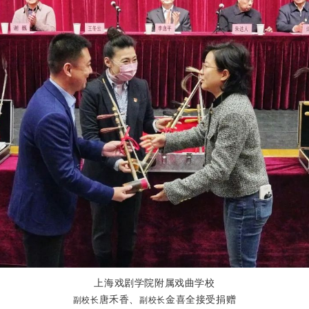
上海戏剧学院附属戏曲学校
唐禾香、
金喜全接受捐赠
副校长
副校长