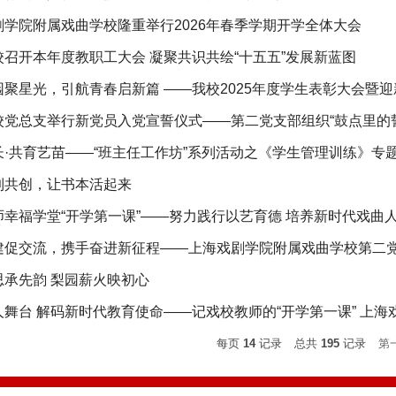
剧学院附属戏曲学校隆重举行2026年春季学期开学全体大会
召开本年度教职工大会 凝聚共识共绘“十五五”发展新蓝图​
园聚星光，引航青春启新篇 ——我校2025年度学生表彰大会暨
校党总支举行新党员入党宣誓仪式——第二党支部组织“鼓点里的
长·共育艺苗——“班主任工作坊”系列活动之《学生管理训练》专
到共创，让书本活起来
师幸福学堂“开学第一课”——努力践行以艺育德 培养新时代戏曲
建促交流，携手奋进新征程——上海戏剧学院附属戏曲学校第二党支
思承先韵 梨园薪火映初心
舞台 解码新时代教育使命——记戏校教师的“开学第一课” 上海戏校 20
每页
14
记录
总共
195
记录
第