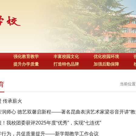
强化教育教学
丰富校园文化
优化校园环境
提升办学质量
打造特色品牌
加强后勤保障
育
当前位置
 传承薪火
芳润师心 德艺双馨启新程——著名昆曲表演艺术家梁谷音开讲“教
！我校团委获评2025年度“优秀”，实现“七连优”
学行为，共促质量提升——新学期教学工作会议