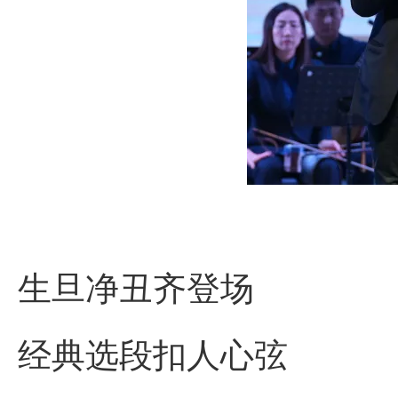
生旦净丑齐登场
经典选段扣人心弦