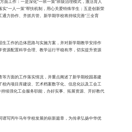
方面工作：一是深化“一班一策”班级治理模式，激活育人
实“一人一策”帮扶机制，用心关爱特殊学生；五是创新荣
工通力协作、齐抓共管。新学期学校将持续完善“三全育
招生工作的总体思路与实施方案，并对新学期教学安排作
学资源配置科学合理、教学运行平稳有序，切实提升资源
查等方面的工作落实情况，并重点阐述了新学期校园基建
了校内项目库建设、艺术档案数字化、信息化以及工会工
并持续强化工会服务职能，办好实事、拓展资源、开好教代
同谱写丙午马年学校发展的崭新篇章，为传承弘扬中华优