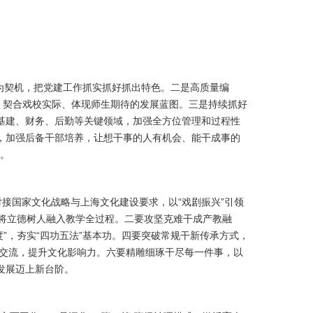
等为契机，把党建工作抓实抓好抓出特色。二是高质量编
、契合戏校实际、体现师生期待的发展蓝图。三是持续抓好
基建、财务、后勤等关键领域，加强全方位管理和过程性
，加强后备干部培养，让想干事的人有机会、能干成事的
障。
对接国家文化战略与上海文化建设要求，以“戏剧振兴”引领
，将立德树人融入教学全过程。二要攻坚克难干成产教融
度”，夯实“四功五法”基本功。四要突破常规干新传承方式，
外交流，提升文化影响力。六要精雕细琢干尽每一件事，以
发展迈上新台阶。