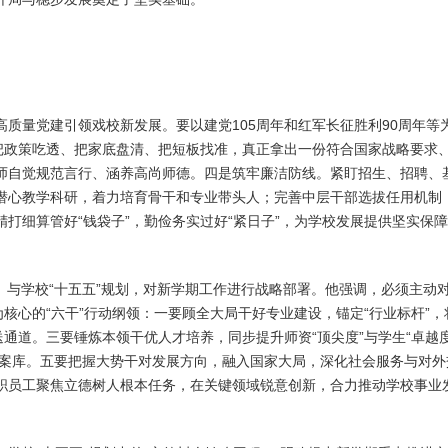
质量党建引领戏校新发展。要以建党105周年和红军长征胜利90周年
，把政策吃透、把家底盘清、把短板找准，真正拿出一份符合国家战略要求
师自觉规范言行、涵养高尚师德。四是筑牢廉洁防线。紧盯招生、招聘、
潜心教学科研，着力培育骨干和专业带头人；完善中层干部选拔任用机制
打细算管好“钱袋子”，勤俭务实过好“紧日子”，为学校发展提供坚实保
年）》与学校“十五五”规划，对新学期工作进行战略部署。他强调，必须主动
为核心的“六干”行动纲领：一要顾全大局干好专业建设，锚定“行业标杆”
通道。三要锤炼本领干优人才培养，同步提升师资“顶尖度”与学生“卓越
术档案库。五要把握大势干对发展方向，融入国家大局，深化社会服务与对
职员工聚焦立德树人根本任务，在关键领域锐意创新，合力推动学校事业