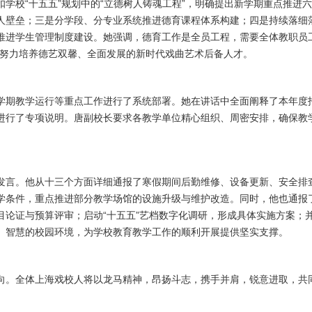
学校“十五五”规划中的“立德树人铸魂工程”，明确提出新学期重点推进六
人壁垒；三是分学段、分专业系统推进德育课程体系构建；四是持续落细落
推进学生管理制度建设。她强调，德育工作是全员工程，需要全体教职员
，努力培养德艺双馨、全面发展的新时代戏曲艺术后备人才。
学期教学运行等重点工作进行了系统部署。她在讲话中全面阐释了本年度
进行了专项说明。唐副校长要求各教学单位精心组织、周密安排，确保教
发言。他从十三个方面详细通报了寒假期间后勤维修、设备更新、安全排
学条件，重点推进部分教学场馆的设施升级与维护改造。同时，他也通报
目论证与预算评审；启动“十五五”艺档数字化调研，形成具体实施方案；
、智慧的校园环境，为学校教育教学工作的顺利开展提供坚实支撑。
向。全体上海戏校人将以龙马精神，昂扬斗志，携手并肩，锐意进取，共